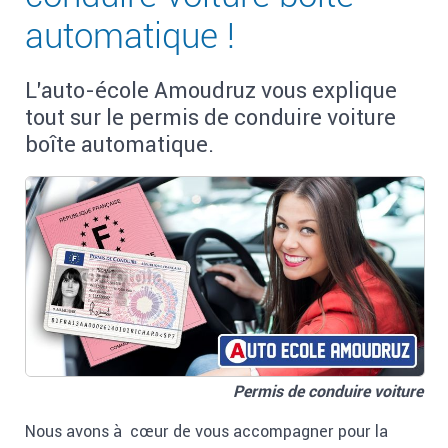
Uniquement chez Auto-école Amoudruz :
automatique !
Nous venons vous chercher !
L'auto-école Amoudruz vous explique
Permis accéléré
tout sur le permis de conduire voiture
boîte automatique.
Simulateur de conduite
Permis bateau
Je désire passer le permis de :
Voiture B boîte manuelle
Voiture B boîte automatique
Scooter AM (50 cc)
Permis de conduire voiture
Moto A1 (125 cc)
Nous avons à cœur de vous accompagner pour la
Passerelle moto A2 vers A