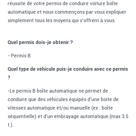
réussite de votre permis de conduire voiture boîte
Combien ça coûte ?
automatique et nous commençons par vous expliquer
simplement tous les moyens qui s'offrent à vous.
Permis voiture AAC (dès 15 ans)
Permis voiture (dès 18 ans)
Quel permis dois-je obtenir ?
Permis scooter AM/BSR (dès 14 ans)
- Permis B
Récupération de dossier (dès 15 ans)
Quel type de véhicule puis-je conduire avec ce permis
Passerelle moto A2 vers A
?
Liste documents/pièces à fournir inscription.
-Le permis B boîte automatique ne permet de
Je suis Français
conduire que des véhicules équipés d’une boite de
vitesses automatique et/ou manuelle (ex : boîte
Je suis ressortissant Suisse
séquentielle) et d'un embrayage automatique.(max 3.5
Je suis ressortissant de l'UE
t.).