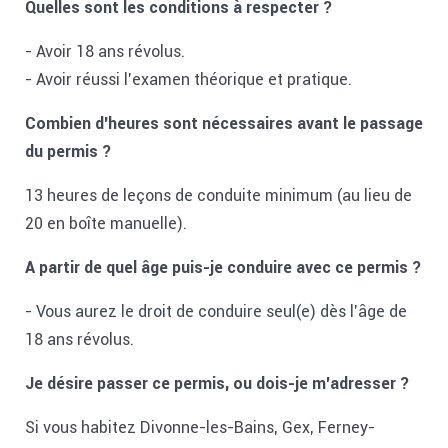
Je suis ressortissant des PT
Quelles sont les conditions à respecter ?
Informations pratiques
- Avoir 18 ans révolus.
- Avoir réussi l'examen théorique et pratique.
Les parcours du permis de conduire
Combien d'heures sont nécessaires avant le passage
Interrogation orale 2023
du permis ?
Résultat favorable
13 heures de leçons de conduite minimum (au lieu de
Permis de conduire voiture
20 en boîte manuelle).
Apprentissage anticipé
A partir de quel âge puis-je conduire avec ce permis ?
Conduite encadrée
- Vous aurez le droit de conduire seul(e) dès l'âge de
18 ans révolus.
Filière supervisée
Permis scooter (AM / BSR)
Je désire passer ce permis, ou dois-je m'adresser ?
Si vous habitez Divonne-les-Bains, Gex, Ferney-